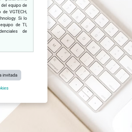
a del equipo de
llo de VGTECH,
hnology. Si lo
 equipo de TI,
denciales de
 invitada
kies